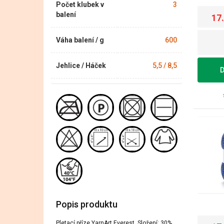
Počet klubek v
3
balení
17
Váha balení / g
600
Jehlice / Háček
5,5 / 8,5
D
Popis produktu
Pletací příze YarnArt Everest. Složení: 30%