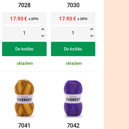
7028
7030
17.93 €
17.93 €
s DPH
s DPH
Do košíku
Do košíku
skladem
skladem
7041
7042