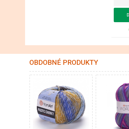
D
OBDOBNÉ PRODUKTY
20% Vlna - 80%
75%
Akryl
polyamid
Fantasy
100
100
200