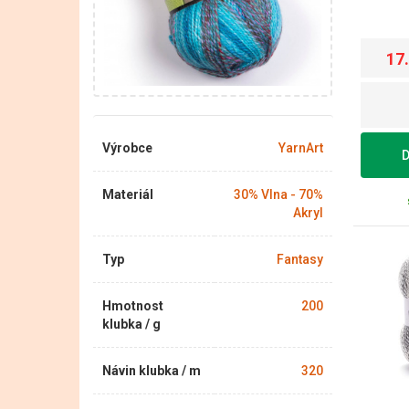
17
Výrobce
YarnArt
D
Materiál
30% Vlna - 70%
Akryl
Typ
Fantasy
Hmotnost
200
klubka / g
Návin klubka / m
320