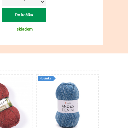
Do košíku
skladem
Novinka
% Vlna - 60%
20 % Vlna - 80 %
 Viskóza
Akryl
k
150
240
280
3