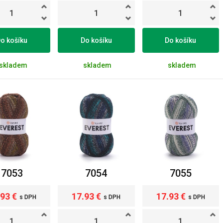
o košíku
Do košíku
Do košíku
skladem
skladem
skladem
7053
7054
7055
.93 €
17.93 €
17.93 €
s DPH
s DPH
s DPH