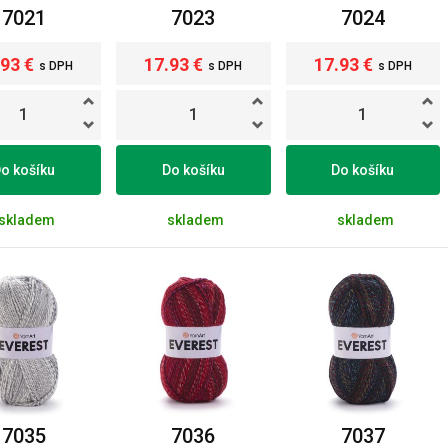
7021
7023
7024
.93 €
17.93 €
17.93 €
s DPH
s DPH
s DPH
o košíku
Do košíku
Do košíku
skladem
skladem
skladem
7035
7036
7037