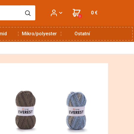
0 €
0
mid
Mikro/polyester
Ostatní