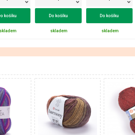
o košíku
Do košíku
Do košíku
skladem
skladem
skladem
 vlna - 25%
60% Vlna - 40%
30
Akryl
Akryl - 10%
Klasik
Klasi
50
420
80
100
5
10