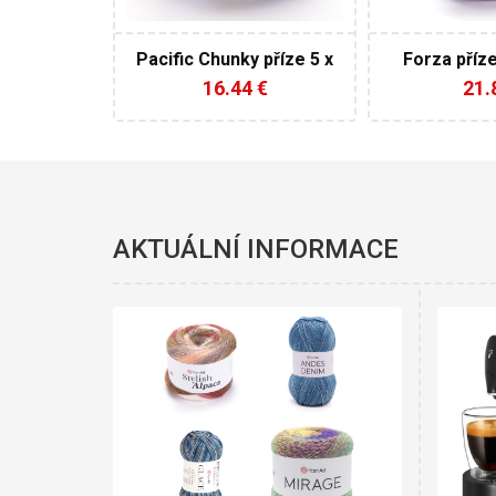
5
Pacific Chunky příze 5 x
Forza příze
100 g AKCE
16.44 €
21.
AKTUÁLNÍ INFORMACE