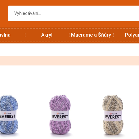
avlna
Akryl
Macrame a Šňůry
Polya