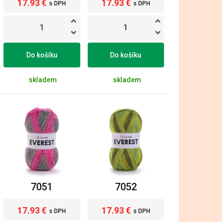
17.93 €
17.93 €
s DPH
s DPH
Do košíku
Do košíku
skladem
skladem
7051
7052
17.93 €
17.93 €
s DPH
s DPH