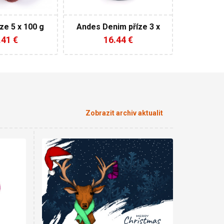
5
450
ze 5 x 100 g
Andes Denim příze 3 x
150 g
.41 €
16.44 €
Zobrazit archiv aktualit