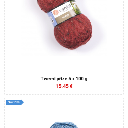
Tweed příze 5 x 100 g
15.45 €
Novinka
20 % Vlna - 80 % Akryl
150
240
3