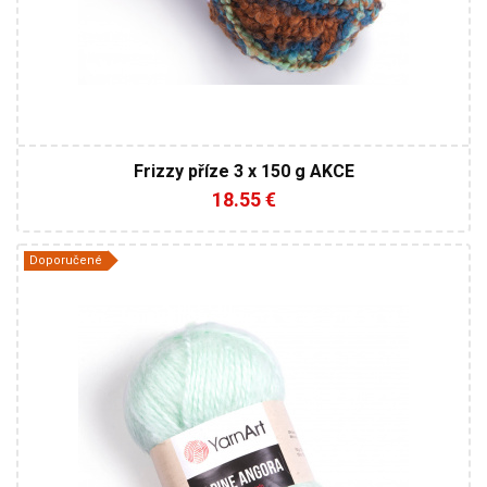
Frizzy příze 3 x 150 g AKCE
18.55 €
Doporučené
20% Vlna - 80% Akryl
Klasik
150
150
3