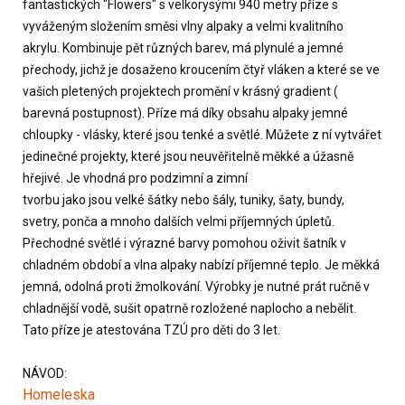
fantastických "Flowers" s velkorysými 940 metry příze s
vyváženým složením směsi vlny alpaky a velmi kvalitního
akrylu. Kombinuje pět různých barev, má plynulé a jemné
přechody, jichž je dosaženo kroucením čtyř vláken a které se ve
vašich pletených projektech promění v krásný gradient (
barevná postupnost). Příze má díky obsahu alpaky jemné
chloupky - vlásky, které jsou tenké a světlé. Můžete z ní vytvářet
jedinečné projekty, které jsou neuvěřitelně měkké a úžasně
hřejivé. Je vhodná pro podzimní a zimní
tvorbu jako jsou velké šátky nebo šály, tuniky, šaty, bundy,
svetry, ponča a mnoho dalších velmi příjemných úpletů.
Přechodné světlé i výrazné barvy pomohou oživit šatník v
chladném období a vlna alpaky nabízí příjemné teplo. Je měkká
jemná, odolná proti žmolkování. Výrobky je nutné prát ručně v
chladnější vodě, sušit opatrně rozložené naplocho a nebělit.
Tato příze je atestována TZÚ pro děti do 3 let.
NÁVOD:
Homeleska