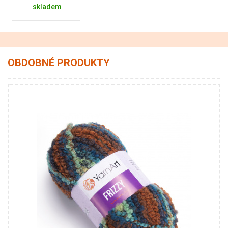
skladem
OBDOBNÉ PRODUKTY
77% Akryl - 20% Vlna
Fantasy
150
105
3