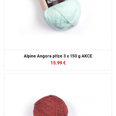
Alpine Angora příze 3 x 150 g AKCE
15.99 €
30% Vlna - 60% Akryl - 10% Viskóza
Klasik
100
280
5