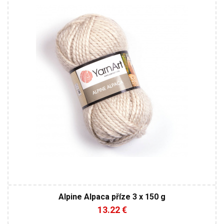
Klasik
150
120
3
Alpine Alpaca příze 3 x 150 g
13.22 €