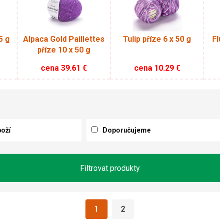
5 g
Alpaca Gold Paillettes
Tulip příze 6 x 50 g
Fl
příze 10 x 50 g
cena
39.61
€
cena
10.29
€
boží
Doporučujeme
Filtrovat produkty
1
2