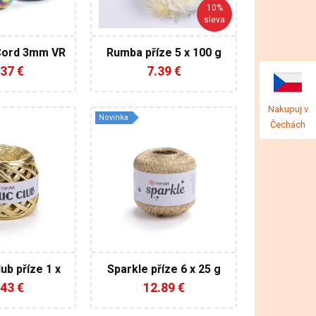
10%
sleva
85
ord 3mm VR
Rumba příze 5 x 100 g
4 x 250 g
AKCE
37 €
7.39 €
Nakupuj v
Novinka
arnArt
YarnArt
Čechách
00%
60% Metalický
Polyester - 40%
 bulky
Polyamid
25
55
160
180
6
lub příze 1 x
Sparkle příze 6 x 25 g
150
0 g
43 €
12.89 €