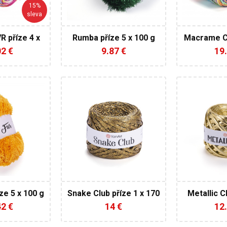
73
15%
160
250
sleva
5
R příze 4 x
Rumba příze 5 x 100 g
Macrame C
4
0 g
příze 
02 €
9.87 €
19.
rnArt
YarnArt
Y
0% Micro
100%
1
Polyester
Polyester
Super
170
60
180
100
1
6 / 6,5
ze 5 x 100 g
Snake Club příze 1 x 170
Metallic C
g
18
42 €
14 €
12.