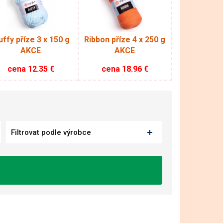
uffy příze 3 x 150 g
Ribbon příze 4 x 250 g
AKCE
AKCE
cena
12.35
€
cena
18.96
€
Filtrovat podle výrobce