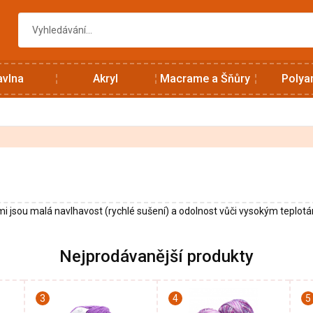
avlna
Akryl
Macrame a Šňůry
Polya
mi jsou malá navlhavost (rychlé sušení) a odolnost vůči vysokým teplot
Nejprodávanější produkty
3
4
5