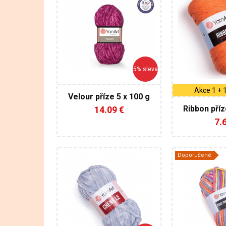
100%
60
Mikropolyester
40% Viskóza
Klasik
polyester
Klasik
100
170
250
5% sleva
5
Akce 1 + 
Velour příze 5 x 100 g
4
Ribbon příz
14.09 €
AK
7.6
Doporučené
YarnArt
Ya
100% Micro
40
Polyester
60% Polyest
Fantasy
Fanta
100
250