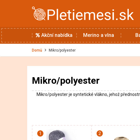
Akční nabídka
Merino a vlna
B
Domů
Mikro/polyester
Mikro/polyester
Mikro/polyester je syntetické vlákno, jehož přednost
1
2