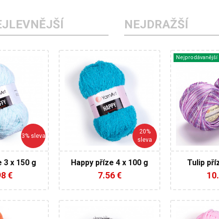
EJLEVNĚJŠÍ
NEJDRAŽŠÍ
Nejprodávanější
rnArt
YarnArt
Y
0%
100%
1
ter
Mikropolyester
Mikrovlákn
Fantasy
polyesteru
Klasi
100
70
175
20%
50
3% sleva
sleva
4
e 3 x 150 g
Happy příze 4 x 100 g
Tulip pří
6
CE
98 €
7.56 €
10.
rnArt
YarnArt
Y