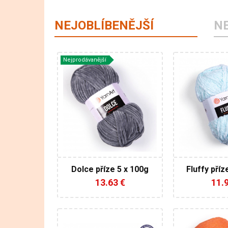
NEJOBLÍBENĚJŠÍ
N
Nejprodávanější
YarnArt
Ya
100%
10
Mikropolyester
Mikropolyes
Fantasy
Klasik
100
150
120
5
3
Dolce příze 5 x 100g
Fluffy příz
AK
13.63 €
11.
YarnArt
Ya