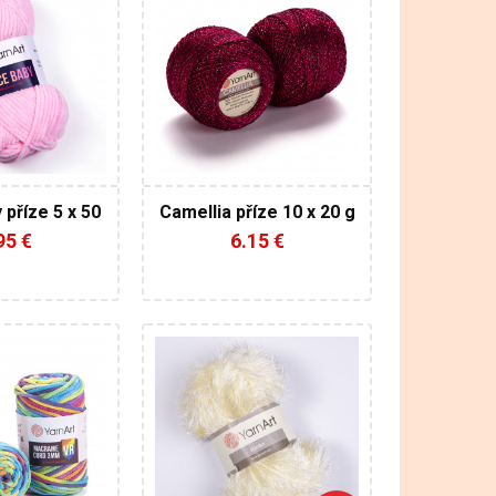
00% Mikro
70% Polyester
- 30% Metalické vlákno
zi
Fantasy
20
85
190
10
 příze 5 x 50
Camellia příze 10 x 20 g
g
95 €
6.15 €
arnArt
YarnArt
0% bavlna -
a a
asy