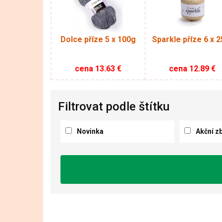
Dolce příze 5 x 100g
Sparkle příze 6 x 2
cena
13.63
€
cena
12.89
€
Filtrovat podle štítku
Novinka
Akční z