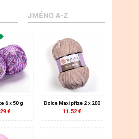
JMÉNO A-Z
arnArt
YarnArt
00%
100%
o
Mikropolyester
Fantasy
k
200
70
250
2
ze 6 x 50 g
Dolce Maxi příze 2 x 200
g
29 €
11.52 €
arnArt
YarnArt