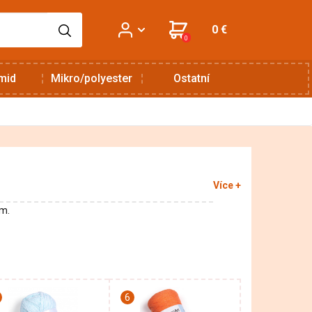
0 €
0
mid
Mikro/polyester
Ostatní
Více +
ám.
6