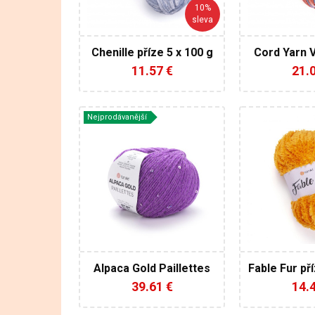
90
10%
sleva
5
4
Chenille příze 5 x 100 g
Cord Yarn V
25
11.57 €
21.
Nejprodávanější
YarnArt
Ya
20% alpaka -
10
5% polyester - 75%
Polyester
akryl
Bulky
50
100
180
10
5
Alpaca Gold Paillettes
Fable Fur pří
500
příze 10 x 50 g
39.61 €
14.