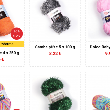
% Bavlna -
100%
1
 a
Polyester
Polyester
Klasik
Fanta
100
50
60%
150
sleva
125
5
5
1 zdarma
Samba příze 5 x 100 g
Dolce Baby
e 4 x 250 g
8.22 €
9.
CE
 €
rnArt
YarnArt
Y
% Bavlna -
80% Polyester
6
er
- 20% Metalická vlákna
40% viskóz
sy
Fantasy
polyester
Fant
100