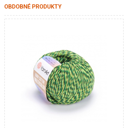
OBDOBNÉ PRODUKTY
50% Akryl - 50% Bavlna
Fantasy
50
165
10