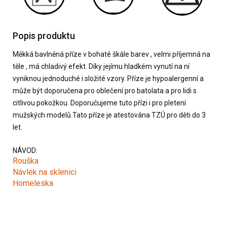
Popis produktu
Měkká bavlněná příze v bohaté škále barev , velmi příjemná na
těle , má chladivý efekt. Díky jejímu hladkém vynutí na ní
vyniknou jednoduché i složité vzory. Příze je hypoalergenní a
může být doporučena pro oblečení pro batolata a pro lidi s
citlivou pokožkou. Doporučujeme tuto přízi i pro pletení
mužských modelů.Tato příze je atestována TZÚ pro děti do 3
let.
NÁVOD:
Rouška
Návlek na sklenici
Homeleska