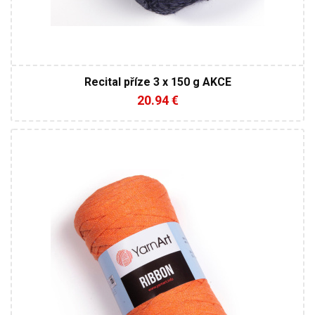
Recital příze 3 x 150 g AKCE
20.94 €
60% Bavlna - 40% Viskóza a polyester
Klasik
250
125
4