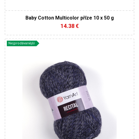
Baby Cotton Multicolor příze 10 x 50 g
14.38 €
Nejprodávanější
9% alpaka - 10% vlna - 9% viskózy - 72% akryl
Klasik
150
330
3