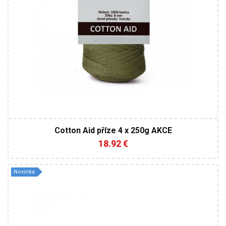
Cotton Aid příze 4 x 250g AKCE
18.92 €
Novinka
100% Bavlna
Medium
50
80
10