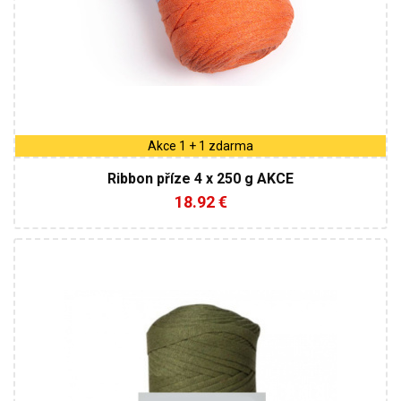
Akce 1 + 1 zdarma
Ribbon příze 4 x 250 g AKCE
18.92 €
100% Bavlna
Klasik
250
125
4